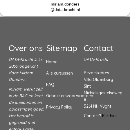
mirjam.donders
@data-kracht.nl
Over ons
Sitemap
Contact
DATA-Kracht is in
DATA-
Kracht
Home
2005 opgericht
door Mirjam
Bezoekadres:
Alle cursussen
Donders.
Villa Oldenburg
FAQ
Sint
Mirjam werkt zelf
Michielsgestelseweg
in de BAG en kent
Gebruikersvoorwaarden
8
de knelpunten en
5261 NH Vught
Privacy Policy
oplossingen goed.
Het bedrijf is
Contact?
Klik hier
gegroeid met
enthousiaste