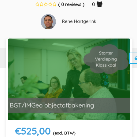
0
( 0 reviews )
Rene Hartgerink
Home
Inhoud
Reviews
Meer
Dit ga je leren
De BGT is de GEO-registratie die door
verschillende overheidsorganisaties up-to-date
wordt gehouden. Naast het wettelijke deel
kunnen bronhouders ook optionele elementen
conform IMGeo opnemen.
€
525,00
(excl. BTW)