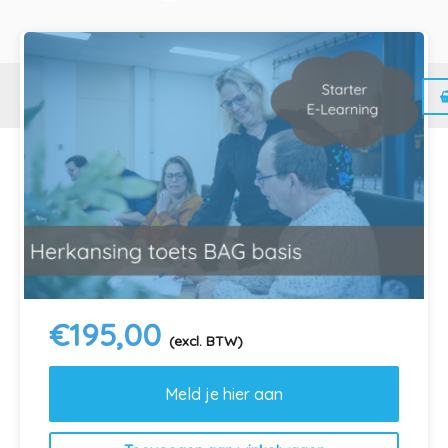
Home
Inhoud
Reviews
Meer
Dit ga je leren
Heb je de BAG toets van DATA-
Kracht
al eens
gedaan en wil je een herkansing dan kan dat
met de “herkansingstoets”. Deze toets meet
met behulp van 60 vragen hoeveel jij weet
van de basiskennis van de BAG.
€
195,00
(excl. BTW)
Voor wie?
Meld je hier aan
Voor iedereen die de BAG toets heeft gedaan
maar deze niet heeft gehaald of een beter