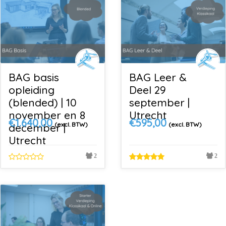
BAG basis
BAG Leer &
opleiding
Deel 29
(blended) | 10
september |
november en 8
Utrecht
€
1.640,00
€
595,00
(excl. BTW)
(excl. BTW)
december |
Utrecht
2
2