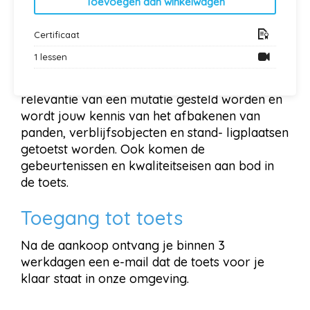
Toevoegen aan winkelwagen
resultaat wil behalen.
Alle onderwerpen vanuit BAG Basis deel 1
Certificaat
komen terug in de toets. Via deze manier kan
1 lessen
je jouw kennis toetsen of jouw BAG kennis
goed is. Zo zullen vragen van de BAG
relevantie van een mutatie gesteld worden en
wordt jouw kennis van het afbakenen van
panden, verblijfsobjecten en stand- ligplaatsen
getoetst worden. Ook komen de
gebeurtenissen en kwaliteitseisen aan bod in
de toets.
Toegang tot toets
Na de aankoop ontvang je binnen 3
werkdagen een e-mail dat de toets voor je
klaar staat in onze omgeving.