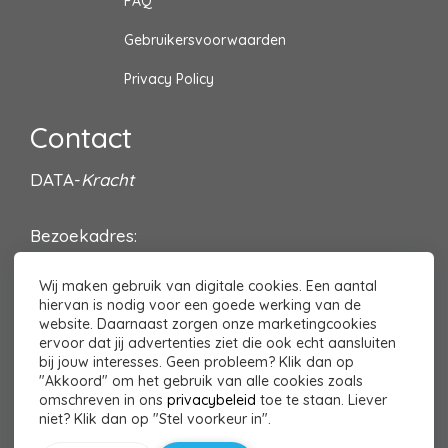
FAQ
Gebruikersvoorwaarden
Privacy Policy
Contact
DATA-
Kracht
Bezoekadres:
Villa Oldenburg
Wij maken gebruik van digitale cookies. Een aantal
Sint Michielsgestelseweg 8
hiervan is nodig voor een goede werking van de
5261 NH Vught
website. Daarnaast zorgen onze marketingcookies
ervoor dat jij advertenties ziet die ook echt aansluiten
Contact?
Klik hier
bij jouw interesses. Geen probleem? Klik dan op
"Akkoord" om het gebruik van alle cookies zoals
omschreven in ons
privacybeleid
toe te staan. Liever
niet? Klik dan op "Stel voorkeur in".
TOP