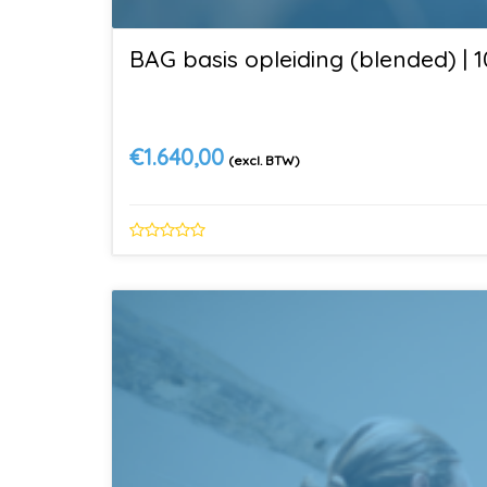
BAG basis opleiding (blended) |
€
1.640,00
(excl. BTW)