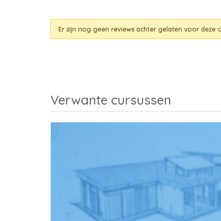
Er zijn nog geen reviews achter gelaten voor deze c
Verwante cursussen