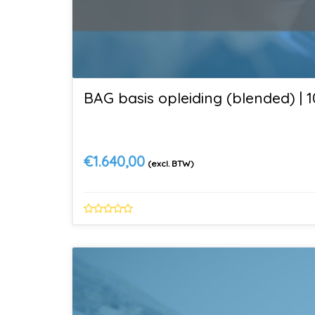
BAG basis opleiding (blended) |
€
1.640,00
(excl. BTW)