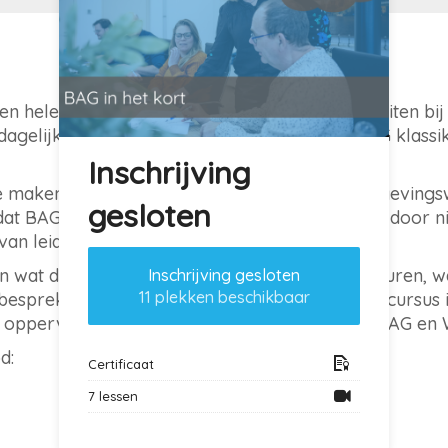
een hele naar een halve dag om beter aan te sluiten bi
agelijkse gebruikers zijn cursussen zoals “BAG klassik
Inschrijving
maken met veel veranderingen, zoals de Omgevingswet
gesloten
dat BAG-beheerders efficiënter kunnen werken door 
 van leidinggevenden en collega’s nodig.
t in wat de BAG registreert en hoe dit moet gebeuren,
Inschrijving gesloten
11 plekken beschikbaar
bespreken en efficiënter kunnen werken. Deze cursus
 oppervlakteberekening” en “het beheer van BAG en
d:
Certificaat
7 lessen