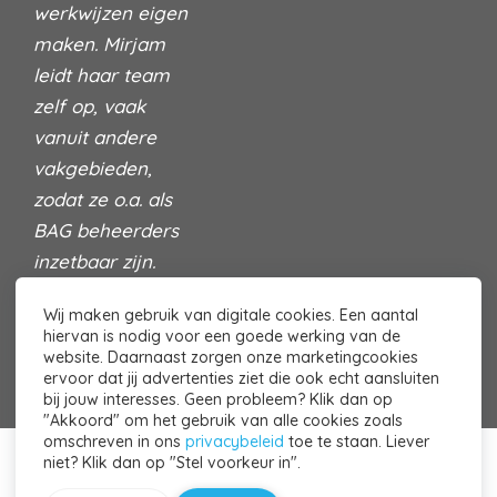
werkwijzen eigen
maken. Mirjam
leidt haar team
zelf op, vaak
vanuit andere
vakgebieden,
zodat ze o.a. als
BAG beheerders
inzetbaar zijn.
Lees hier meer
Wij maken gebruik van digitale cookies. Een aantal
over ons
hiervan is nodig voor een goede werking van de
website. Daarnaast zorgen onze marketingcookies
ervoor dat jij advertenties ziet die ook echt aansluiten
bij jouw interesses. Geen probleem? Klik dan op
"Akkoord" om het gebruik van alle cookies zoals
omschreven in ons
privacybeleid
toe te staan. Liever
niet? Klik dan op "Stel voorkeur in".
© 2026 DATA-Kracht - Powered by
Maatos