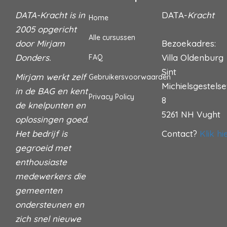
DATA-Kracht is in
DATA-
Kracht
Home
2005 opgericht
Alle cursussen
door Mirjam
Bezoekadres:
Donders.
Villa Oldenburg
FAQ
Sint
Mirjam werkt zelf
Gebruikersvoorwaarden
Michielsgestels
in de BAG en kent
Privacy Policy
8
de knelpunten en
5261 NH Vught
oplossingen goed.
Het bedrijf is
Contact?
Klik hi
gegroeid met
enthousiaste
medewerkers die
gemeenten
ondersteunen en
zich snel nieuwe