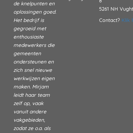
8
de knelpunten en
5261 NH Vugh
oplossingen goed.
Het bedrijf is
Contact?
Klik 
gegroeid met
enthousiaste
medewerkers die
gemeenten
ondersteunen en
zich snel nieuwe
werkwijzen eigen
maken. Mirjam
leidt haar team
zelf op, vaak
vanuit andere
vakgebieden,
zodat ze o.a. als