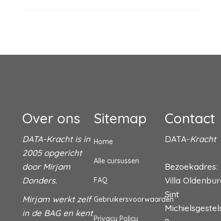
Over ons
Sitemap
Contact
DATA-Kracht is in
DATA-
Kracht
Home
2005 opgericht
Alle cursussen
door Mirjam
Bezoekadres:
Donders.
Villa Oldenbu
FAQ
Sint
Mirjam werkt zelf
Gebruikersvoorwaarden
Michielsgeste
in de BAG en kent
Privacy Policy