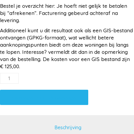
Bestel je overzicht hier: Je hoeft niet gelijk te betalen
bij “afrekenen”. Facturering gebeurd achteraf na
levering.
Additioneel kunt u dit resultaat ook als een GIS-bestand
ontvangen (GPKG-formaat), wat wellicht betere
aanknopingspunten biedt om deze woningen bij langs
te lopen. Interesse? vermeldt dit dan in de opmerking
van de bestelling. De kosten voor een GIS bestand zijn
€ 125,00.
Overzichtslijst
voor
de
Toevoegen aan winkelwagen
Realisatiestimulans
betaalbare
woningen
aantal
Beschrijving