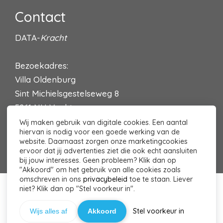
Contact
DATA-
Kracht
Bezoekadres:
Villa Oldenburg
Sint Michielsgestelseweg 8
5261 NH Vught
Wij maken gebruik van digitale cookies. Een aantal
Contact?
Klik hier
hiervan is nodig voor een goede werking van de
website. Daarnaast zorgen onze marketingcookies
ervoor dat jij advertenties ziet die ook echt aansluiten
bij jouw interesses. Geen probleem? Klik dan op
"Akkoord" om het gebruik van alle cookies zoals
omschreven in ons
privacybeleid
toe te staan. Liever
niet? Klik dan op "Stel voorkeur in".
© 2026 DATA-Kracht - Powered by
Maatos
Stel voorkeur in
Wijs alles af
Akkoord
Stel Menus in in het Admin Paneel