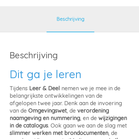
maart
2026
|
Beschrijving
Assen
aantal
Beschrijving
Dit ga je leren
Tijdens
Leer & Deel
nemen we je mee in de
belangrijkste ontwikkelingen van de
afgelopen twee jaar. Denk aan de invoering
van de
Omgevingswet
, de
verordening
naamgeving en nummering
, en de
wijzigingen
in de catalogus
. Ook gaan we aan de slag met
slimmer werken met brondocumenten
, de