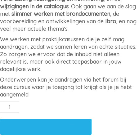
wijzigingen in de catalogus
. Ook gaan we aan de slag
met
slimmer werken met brondocumenten
, de
voorbereiding en ontwikkelingen van de
Ibro
, en nog
veel meer actuele thema’s.
We werken met praktijkcasussen die je zelf mag
aandragen, zodat we samen leren van échte situaties.
Zo zorgen we ervoor dat de inhoud niet alleen
relevant is, maar ook direct toepasbaar in jouw
dagelijkse werk.
Onderwerpen kan je aandragen via het forum bij
deze cursus waar je toegang tot krijgt als je je hebt
aangemeld.
BAG
"Leer
&
Toevoegen aan winkelwagen
Deel"
12