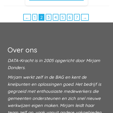
←
1
2
3
4
5
6
7
→
Over ons
DATA-Kracht is in 2005 opgericht door Mirjam
Donders.
Mirjam werkt zelf in de BAG en kent de
knelpunten en oplossingen goed. Het bedrijf is
gegroeid met enthousiaste medewerkers die
gemeenten ondersteunen en zich snel nieuwe
werkwijzen eigen maken. Mirjam leidt haar
team zelf op, vaak vanuit andere vakgebieden,