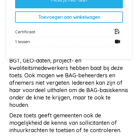
Heb je het de eerste keer niet gehaald? Geen
stress, we hebben ook de mogelijkheid om een
Toevoegen aan winkelwagen
herkansingstoets
te maken!
Voor wie?
Certificaat
1 lessen
De toets is niet alleen geschikt voor BAG-
medewerkers maar ook medewerkers van de
BGT, GEO-daten, project- en
kwaliteitsmedewerkers hebben baat bij deze
toets. Ook mogen we BAG-beheerders en
afnemers niet vergeten. Iedereen kan zijn of
haar voordeel uithalen om de BAG-basiskennis
onder de knie te krijgen, maar te ook te
houden.
Deze toets geeft gemeenten ook de
mogelijkheid de kennis van sollicitanten of
inhuurkrachten te toetsen of te controleren.