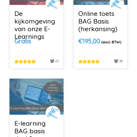
De
Online toets
kijkomgeving
BAG Basis
van onze E-
(herkansing)
Learnings
Gratis
€
195,00
(excl. BTW)
13
36
E-learning
BAG basis