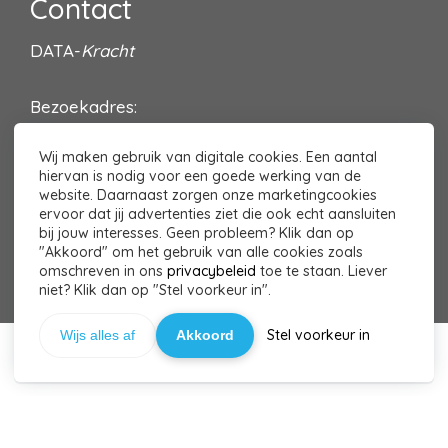
Contact
DATA-
Kracht
Bezoekadres:
Villa Oldenburg
Wij maken gebruik van digitale cookies. Een aantal
Sint Michielsgestelseweg 8
hiervan is nodig voor een goede werking van de
5261 NH Vught
website. Daarnaast zorgen onze marketingcookies
ervoor dat jij advertenties ziet die ook echt aansluiten
Contact?
Klik hier
bij jouw interesses. Geen probleem? Klik dan op
"Akkoord" om het gebruik van alle cookies zoals
omschreven in ons
privacybeleid
toe te staan. Liever
niet? Klik dan op "Stel voorkeur in".
TOP
Stel voorkeur in
Wijs alles af
Akkoord
© 2026 DATA-Kracht - Powered by
Maatos
Stel Menus in in het Admin Paneel