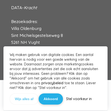
DATA-
Kracht
Bezoekadres:
Villa Oldenburg
Sint Michielsgestelseweg 8
5261 NH Vught
Contact?
Klik hier
Wij maken gebruik van digitale cookies. Een aantal
hiervan is nodig voor een goede werking van de
website. Daarnaast zorgen onze marketingcookies
ervoor dat jij advertenties ziet die ook echt aansluiten
bij jouw interesses. Geen probleem? Klik dan op
"Akkoord" om het gebruik van alle cookies zoals
omschreven in ons
privacybeleid
toe te staan. Liever
niet? Klik dan op "Stel voorkeur in".
© 2026 DATA-Kracht - Powered by
Maatos
Stel voorkeur in
Wijs alles af
Akkoord
Stel Menus in in het Admin Paneel