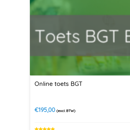
Online toets BGT
€
195,00
(excl. BTW)