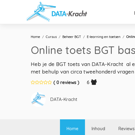
Home
Cursus
Beheer BGT
E-learning en toetsen
Onlin
Online toets BGT bas
Heb je de BGT toets van DATA-Kracht al e
met behulp van circa tweehonderd vragen h
6
( 0 reviews )
DATA-Kracht
Home
Inhoud
Reviews