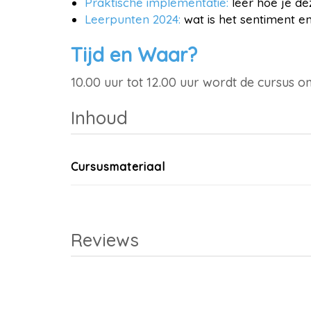
Praktische implementatie:
l
eer hoe je de
Leerpunten 2024:
w
at is het sentiment e
Tijd en Waar?
10.00 uur tot 12.00 uur wordt de cursus o
Inhoud
Cursusmateriaal
Reviews