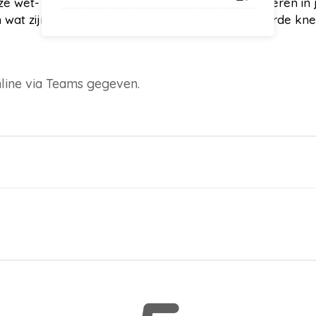
ze wet- en regelgeving effectief kunt implementeren in 
n wat zijn praktische oplossingen voor gesignaleerde kne
nline via Teams gegeven.