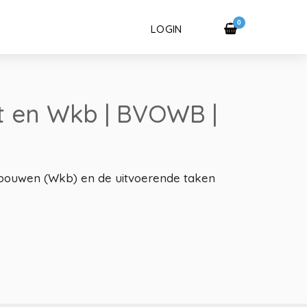
0
LOGIN
t en Wkb | BVOWB |
et bouwen (Wkb) en de uitvoerende taken