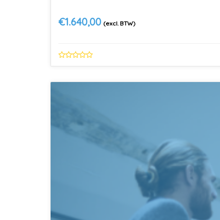
€
1.640,00
(excl. BTW)