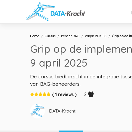
Home
Cursus
Beheer BAG
Wkpb BRK-PB
Grip op de 
Grip op de impleme
9 april 2025
De cursus biedt inzicht in de integratie t
van BAG-beheerders.
2
( 1 reviews )
DATA-Kracht